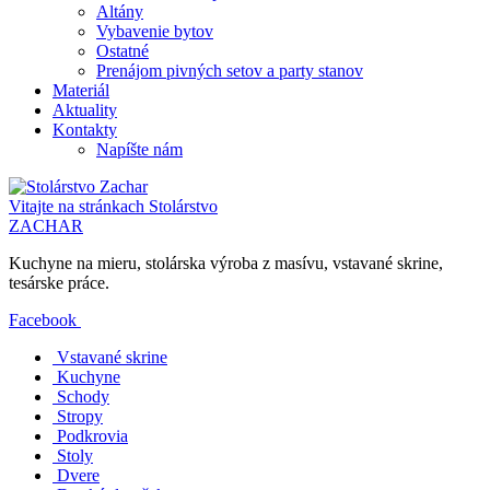
Altány
Vybavenie bytov
Ostatné
Prenájom pivných setov a party stanov
Materiál
Aktuality
Kontakty
Napíšte nám
Vitajte na stránkach
Stolárstvo
ZACHAR
Kuchyne na mieru, stolárska výroba z masívu, vstavané skrine,
tesárske práce.
Facebook
Vstavané skrine
Kuchyne
Schody
Stropy
Podkrovia
Stoly
Dvere