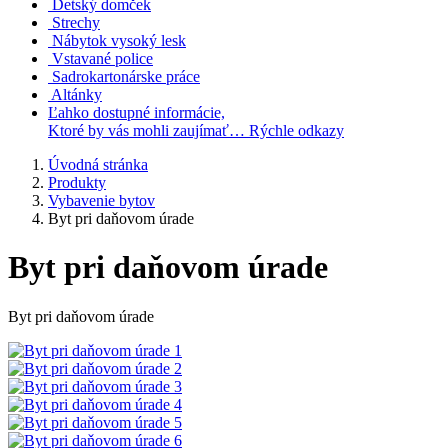
Detský domček
Strechy
Nábytok vysoký lesk
Vstavané police
Sadrokartonárske práce
Altánky
Ľahko dostupné informácie,
Ktoré by vás mohli zaujímať…
Rýchle odkazy
Úvodná stránka
Produkty
Vybavenie bytov
Byt pri daňovom úrade
Byt pri daňovom úrade
Byt pri daňovom úrade