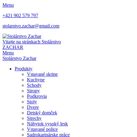
Menu
+421 902 579 797
stolarstvo.zachar@gmail.com
Vitajte na stránkach
Stolárstvo
ZACHAR
Menu
Stolárstvo Zachar
Produkty
Vstavané skrine
Kuchyne
Schody
Stropy
Podkrovia
Stoly
Dvere
Detský domček
Strechy
Nábytok vysoký lesk
Vstavané police
Sadrokartnárske práce