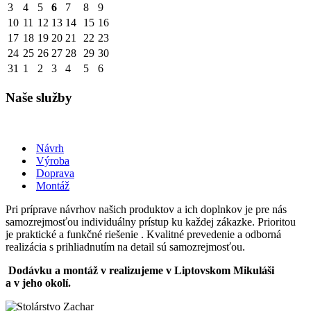
3
4
5
6
7
8
9
10
11
12
13
14
15
16
17
18
19
20
21
22
23
24
25
26
27
28
29
30
31
1
2
3
4
5
6
Naše služby
Návrh
Výroba
Doprava
Montáž
Pri príprave návrhov našich produktov a ich doplnkov je pre nás
samozrejmosťou individuálny prístup ku každej zákazke. Prioritou
je praktické a funkčné riešenie . Kvalitné prevedenie a odborná
realizácia s prihliadnutím na detail sú samozrejmosťou.
Dodávku a montáž v realizujeme v Liptovskom Mikuláši
a v jeho okolí.