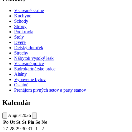
Vstavané skrine
Kuchyne
Schody
Stropy
Podkrovia
Stoly
Dvere
Detský domček
Strechy
Nábytok vysoký lesk
Vstavané police
Sadrokartnárske práce
Altány
Vybavenie bytov
Ostatné
Prenájom pivných setov a party stanov
Kalendár
August
2026
Po
Ut
St
Št
Pia
So
Ne
27
28
29
30
31
1
2